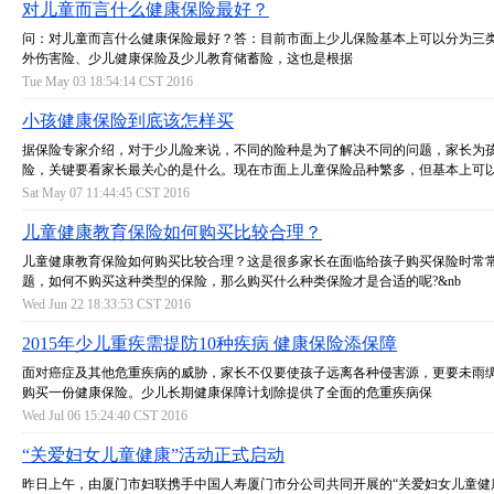
对儿童而言什么健康保险最好？
问：对儿童而言什么健康保险最好？答：目前市面上少儿保险基本上可以分为三
外伤害险、少儿健康保险及少儿教育储蓄险，这也是根据
Tue May 03 18:54:14 CST 2016
小孩健康保险到底该怎样买
据保险专家介绍，对于少儿险来说，不同的险种是为了解决不同的问题，家长为
险，关键要看家长最关心的是什么。现在市面上儿童保险品种繁多，但基本上可
Sat May 07 11:44:45 CST 2016
儿童健康教育保险如何购买比较合理？
儿童健康教育保险如何购买比较合理？这是很多家长在面临给孩子购买保险时常
题，如何不购买这种类型的保险，那么购买什么种类保险才是合适的呢?&nb
Wed Jun 22 18:33:53 CST 2016
2015年少儿重疾需提防10种疾病 健康保险添保障
面对癌症及其他危重疾病的威胁，家长不仅要使孩子远离各种侵害源，更要未雨
购买一份健康保险。少儿长期健康保障计划除提供了全面的危重疾病保
Wed Jul 06 15:24:40 CST 2016
“关爱妇女儿童健康”活动正式启动
昨日上午，由厦门市妇联携手中国人寿厦门市分公司共同开展的“关爱妇女儿童健