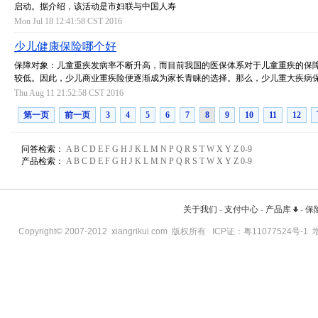
启动。据介绍，该活动是市妇联与中国人寿
Mon Jul 18 12:41:58 CST 2016
少儿健康保险哪个好
保障对象：儿童重疾发病率不断升高，而目前我国的医保体系对于儿童重疾的保
较低。因此，少儿商业重疾险便逐渐成为家长青睐的选择。那么，少儿重大疾病
Thu Aug 11 21:52:58 CST 2016
第一页
前一页
3
4
5
6
7
8
9
10
11
12
问答检索：
A
B
C
D
E
F
G
H
J
K
L
M
N
P
Q
R
S
T
W
X
Y
Z
0-9
产品检索：
A
B
C
D
E
F
G
H
J
K
L
M
N
P
Q
R
S
T
W
X
Y
Z
0-9
关于我们
-
支付中心
-
产品库
-
保
Copyright© 2007-2012
xiangrikui.com
版权所有 ICP证：
粤11077524号-1
增