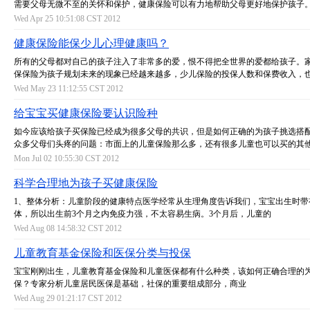
需要父母无微不至的关怀和保护，健康保险可以有力地帮助父母更好地保护孩子
Wed Apr 25 10:51:08 CST 2012
健康保险能保少儿心理健康吗？
所有的父母都对自己的孩子注入了非常多的爱，恨不得把全世界的爱都给孩子。
保保险为孩子规划未来的现象已经越来越多，少儿保险的投保人数和保费收入，
Wed May 23 11:12:55 CST 2012
给宝宝买健康保险要认识险种
如今应该给孩子买保险已经成为很多父母的共识，但是如何正确的为孩子挑选搭
众多父母们头疼的问题：市面上的儿童保险那么多，还有很多儿童也可以买的其
Mon Jul 02 10:55:30 CST 2012
科学合理地为孩子买健康保险
1、整体分析：儿童阶段的健康特点医学经常从生理角度告诉我们，宝宝出生时带
体，所以出生前3个月之内免疫力强，不太容易生病。3个月后，儿童的
Wed Aug 08 14:58:32 CST 2012
儿童教育基金保险和医保分类与投保
宝宝刚刚出生，儿童教育基金保险和儿童医保都有什么种类，该如何正确合理的
保？专家分析儿童居民医保是基础，社保的重要组成部分，商业
Wed Aug 29 01:21:17 CST 2012