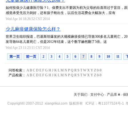
儿童健康医疗保险怎么选择？
如何投保少儿健康医疗险？1、保费支出不要因为初为父母的欣喜而过于盲目，原
感觉承受无压力则好，还有孩子刚出生，以后生活花费会大幅加大，应有
Wed Apr 16 18:26:52 CST 2014
少儿麻疹健康保险怎么样？
世界卫生组织报道，巴基斯坦爆发的大规模麻疹疫情已导致300多名儿童死亡，20
发导致64名儿童死亡，但是2012年结束，这个数字赫然翻了5倍。这
Wed Apr 23 11:23:11 CST 2014
第一页
前一页
2
3
4
5
6
7
8
9
10
11
问答检索：
A
B
C
D
E
F
G
H
J
K
L
M
N
P
Q
R
S
T
W
X
Y
Z
0-9
产品检索：
A
B
C
D
E
F
G
H
J
K
L
M
N
P
Q
R
S
T
W
X
Y
Z
0-9
关于我们
-
支付中心
-
产品库
-
保
Copyright© 2007-2012
xiangrikui.com
版权所有 ICP证：
粤11077524号-1
增