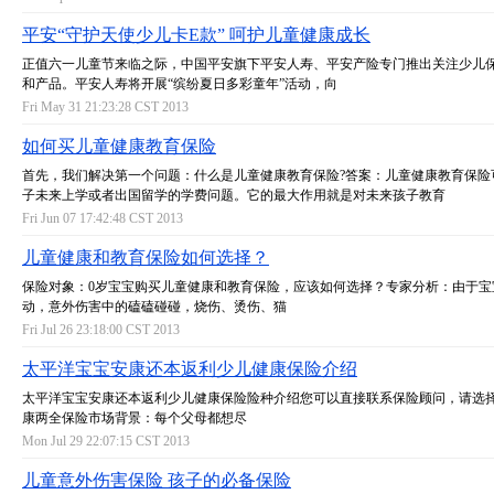
平安“守护天使少儿卡E款” 呵护儿童健康成长
正值六一儿童节来临之际，中国平安旗下平安人寿、平安产险专门推出关注少儿
和产品。平安人寿将开展“缤纷夏日多彩童年”活动，向
Fri May 31 21:23:28 CST 2013
如何买儿童健康教育保险
首先，我们解决第一个问题：什么是儿童健康教育保险?答案：儿童健康教育保险
子未来上学或者出国留学的学费问题。它的最大作用就是对未来孩子教育
Fri Jun 07 17:42:48 CST 2013
儿童健康和教育保险如何选择？
保险对象：0岁宝宝购买儿童健康和教育保险，应该如何选择？专家分析：由于宝
动，意外伤害中的磕磕碰碰，烧伤、烫伤、猫
Fri Jul 26 23:18:00 CST 2013
太平洋宝宝安康还本返利少儿健康保险介绍
太平洋宝宝安康还本返利少儿健康保险险种介绍您可以直接联系保险顾问，请选
康两全保险市场背景：每个父母都想尽
Mon Jul 29 22:07:15 CST 2013
儿童意外伤害保险 孩子的必备保险