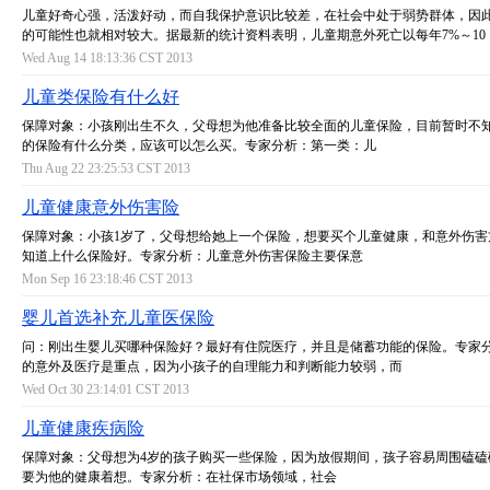
儿童好奇心强，活泼好动，而自我保护意识比较差，在社会中处于弱势群体，因
的可能性也就相对较大。据最新的统计资料表明，儿童期意外死亡以每年7%～10
Wed Aug 14 18:13:36 CST 2013
儿童类保险有什么好
保障对象：小孩刚出生不久，父母想为他准备比较全面的儿童保险，目前暂时不
的保险有什么分类，应该可以怎么买。专家分析：第一类：儿
Thu Aug 22 23:25:53 CST 2013
儿童健康意外伤害险
保障对象：小孩1岁了，父母想给她上一个保险，想要买个儿童健康，和意外伤害
知道上什么保险好。专家分析：儿童意外伤害保险主要保意
Mon Sep 16 23:18:46 CST 2013
婴儿首选补充儿童医保险
问：刚出生婴儿买哪种保险好？最好有住院医疗，并且是储蓄功能的保险。专家
的意外及医疗是重点，因为小孩子的自理能力和判断能力较弱，而
Wed Oct 30 23:14:01 CST 2013
儿童健康疾病险
保障对象：父母想为4岁的孩子购买一些保险，因为放假期间，孩子容易周围磕磕
要为他的健康着想。专家分析：在社保市场领域，社会