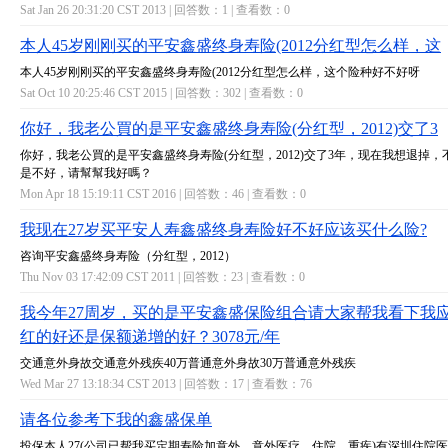
Sat Jan 26 20:31:20 CST 2013 | 回答数：
1
| 查看数：
0
本人45岁刚刚买的平安鑫盛终身寿险(2012分红型怎么样，这
本人45岁刚刚买的平安鑫盛终身寿险(2012分红型怎么样，这个险种好不好呀
Sat Oct 10 20:25:46 CST 2015 | 回答数：
302
| 查看数：
0
你好，我老公買的是平安鑫盛终身寿险(分红型，2012)交了3
你好，我老公買的是平安鑫盛终身寿险(分红型，2012)交了3年，现在我想退掉，
是不好，请幫幫我好嗎？
Mon Apr 18 15:19:11 CST 2016 | 回答数：
46
| 查看数：
0
我现在27岁买平安人寿鑫盛终身寿险好不好应该买什么险?
咨询平安鑫盛终身寿险（分红型，2012）
Thu Nov 03 17:42:09 CST 2011 | 回答数：
23
| 查看数：
0
我今年27周岁，买的是平安鑫盛保险组合请大家帮我看下我
红的好还是保额递增的好？3078元/年
交通意外身故交通意外残疾40万普通意外身故30万普通意外残疾
Wed Mar 27 13:18:34 CST 2013 | 回答数：
17
| 查看数：
76
请各位参考下我的鑫盛保单
投保本人27(公司已帮我买定期寿险加意外，意外医疗，住院，重疾)有深圳住院