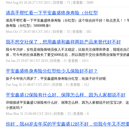
Wed Aug 03 10:26:27 CST 2011 | 回答数：
71
| 查看数：
5009
请高手帮忙看一下平安鑫盛终身寿险（分红型
请高手帮忙看一下平安鑫盛终身寿险（分红型）这个组合好不好！给点意见！！
身寿险（分红型）50000终身1
Mon Oct 17 20:47:06 CST 2011 | 回答数：
35
| 查看数：
583
我不想交社保了，想用鑫盛和鑫祥两款产品来替代好不好
我今年29岁，女性是保险推销员收入不太稳定，比较关注保障和养老，我现在自
保，可今年的社保基数长了要交6000左右，所以我想不交社保用商业保险平安的
Sat Jan 23 19:07:38 CST 2010 | 回答数：
9
| 查看数：
1011
平安鑫盛终身寿险分红型给少儿保险好不好？
孩子今年快六周岁了，平安鑫盛终身寿险分红型，给孩子好不好呢
Tue Aug 16 21:48:07 CST 2011 | 回答数：
6
| 查看数：
312
平安鑫盛12保险有什么好、保障怎么样、因为人家都说不好
详细描述平安鑫盛12保险有什么好、保障怎么样、因为人家都说不好|宝宝2岁、
小朋友吗？
Mon Mar 31 15:06:09 CST 2014 | 回答数：
32
| 查看数：
0
你好，我44岁去年买的平安鑫盛12好不好，但我今年又不想