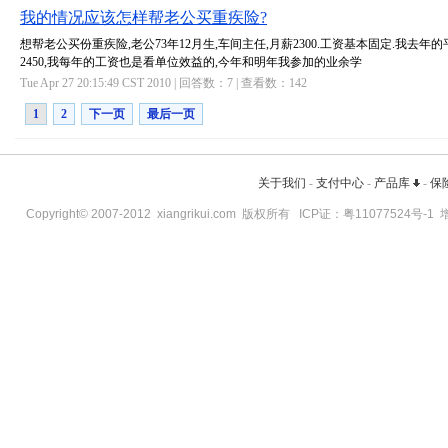
我的情况应该怎样帮老公买重疾险?
想帮老公买份重疾险,老公73年12月生,车间主任,月薪2300.工资基本固定.我去年
2450,我每年的工资也是看单位效益的,今年和明年我参加的业余学
Tue Apr 27 20:15:49 CST 2010 | 回答数：
7
| 查看数：
142
1
2
下一页
最后一页
关于我们
-
支付中心
-
产品库
-
保
Copyright© 2007-2012
xiangrikui.com
版权所有 ICP证：
粤11077524号-1
增