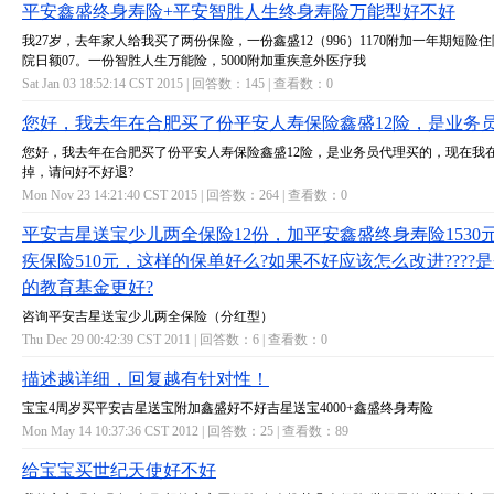
平安鑫盛终身寿险+平安智胜人生终身寿险万能型好不好
我27岁，去年家人给我买了两份保险，一份鑫盛12（996）1170附加一年期短险
院日额07。一份智胜人生万能险，5000附加重疾意外医疗我
Sat Jan 03 18:52:14 CST 2015 | 回答数：
145
| 查看数：
0
您好，我去年在合肥买了份平安人寿保险鑫盛12险，是业务
您好，我去年在合肥买了份平安人寿保险鑫盛12险，是业务员代理买的，现在我
掉，请问好不好退?
Mon Nov 23 14:21:40 CST 2015 | 回答数：
264
| 查看数：
0
平安吉星送宝少儿两全保险12份，加平安鑫盛终身寿险1530
疾保险510元，这样的保单好么?如果不好应该怎么改进????
的教育基金更好?
咨询平安吉星送宝少儿两全保险（分红型）
Thu Dec 29 00:42:39 CST 2011 | 回答数：
6
| 查看数：
0
描述越详细，回复越有针对性！
宝宝4周岁买平安吉星送宝附加鑫盛好不好吉星送宝4000+鑫盛终身寿险
Mon May 14 10:37:36 CST 2012 | 回答数：
25
| 查看数：
89
给宝宝买世纪天使好不好