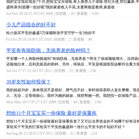
我的宝宝现在现在7个月,想给宝宝买保险,有人推荐几个保险:世纪天使,世纪赢家,平
盛终身\到底哪一款好呢?我的家庭收入不高,夫妻两都是教师,家庭收
Sat Nov 28 20:21:59 CST 2009 | 回答数：
20
| 查看数：
1195
少儿产品组合的好不好
给小孩买平安的鑫盛5万保额附加平安守护一生5份好不
Fri Oct 29 20:24:09 CST 2010 | 回答数：
2
| 查看数：
49
平安有有病防病，无病养老的险种吗？
平安哪一个人寿险种能做到“有病防病，无病养老？即生了病保额能增大，没得病
还能领出来，且利息挺高的那种。另外，得病后，平安是根据医院诊断符合重大
Sat Oct 27 17:22:34 CST 2012 | 回答数：
53
| 查看数：
258
39岁女性如何投保？
我的姐姐39岁，身体情况不是很好，脾气也不好，有时候容易和人发生摩擦。现
人，无业，父母很操心。我作为她的妹妹，很想帮她一把。我想找一款保险产品
Mon May 18 17:07:27 CST 2009 | 回答数：
44
| 查看数：
1302
想给11个月宝宝买一份保险 最好是保重疾
想给11个月宝宝买一份保险最好是保重疾老了又可以当养老金的不知哪个好有没
算给买个平安的打算给买个平安的鑫盛和一张什么平安卡的不知好不好？
Sat Aug 06 15:58:02 CST 2011 | 回答数：
41
| 查看数：
224