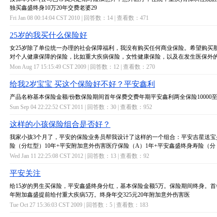
独买鑫盛终身10万20年交费老婆29
Fri Jan 08 00:14:04 CST 2010 | 回答数：
14
| 查看数：
471
25岁的我买什么保险好
女25岁除了单位统一办理的社会保障福利，我没有购买任何商业保险。希望购买
对个人健康保障的保险，比如重大疾病保险，女性健康保险，以及在发生医保外
Mon Aug 17 15:15:49 CST 2009 | 回答数：
12
| 查看数：
270
给我2岁宝宝 买这个保险好不好？平安鑫利
产品名称基本保险金额/份数保险期间首年保费交费年期平安鑫利两全保险10000至
Sun Sep 04 22:22:52 CST 2011 | 回答数：
30
| 查看数：
952
这样的小孩保险组合是否好？
我家小孩3个月了，平安的保险业务员帮我设计了这样的一个组合：平安吉星送宝
险（分红型）10年+平安附加意外伤害医疗保险（A）1年+平安鑫盛终身寿险（分
Wed Jan 11 22:25:08 CST 2012 | 回答数：
13
| 查看数：
92
平安关注
给15岁的男生买保险，平安鑫盛终身分红，基本保险金额5万。保险期间终身。首年1
年附加鑫盛提前给付重大疾病5万。终身年交325元20年附加意外伤害医
Tue Oct 27 15:36:03 CST 2009 | 回答数：
5
| 查看数：
183