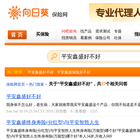
问吧咨询
找产品
需求测试
专题
买保险
指
找营销员
看案例
保险公司
社保
热门搜索：
平安鑫盛好不好
平安鑫盛保险好不好
关于“平安鑫盛好不好”，共
37
个相关问答
保险网首页
>
热门搜索
>
平安鑫盛好不好
我身体不怎么好，老生病，大家就推荐我买平安鑫盛这个产品，但我不知道是不
Sun Jan 10 14:25:54 CST 2010 | 回答数：
6
| 查看数：
1355
平安鑫盛终身寿险(分红型)与平安智胜人生
平安鑫盛终身寿险(分红型)与平安智胜人生终身寿险(万能型)哪个好?平安鑫盛终身
型)与平安智胜人生终身寿险(万能型)哪个好?本人34岁,月收入600