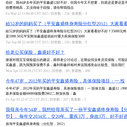
你好，我44岁去年买的平安鑫盛12好不好，但我今年又不想要，到底还是要还是
得费用稍高，又没得啥子回报，请你帮我指点
Fri May 22 11:06:49 CST 2015 | 回答数：
256
| 查看数：
0
給52岁的妈妈买了（平安鑫盛终身寿险分红型2012）大家看
給52岁的妈妈买了（平安鑫盛终身寿险分红型2012）大家看看好不好？35000元终
是1998.50元平安附加鑫盛提前給付重大疾病保险3000
Tue Sep 08 22:44:08 CST 2015 | 回答数：
134
| 查看数：
0
给老公买保险，鑫盛好不好？
谢谢对我宝宝保险提出的建议，跟和老公讨论过，近期会找业务员买保险，可能
买鑫盛，因为我预算保费不多，鑫利和鑫祥相对来说我感觉会比较贵。现在我打
Mon Apr 23 20:18:23 CST 2012 | 回答数：
80
| 查看数：
498
今年47岁，2012年买的平安鑫盛寿险，具体保险项目：一.投
今年47岁，2012年买的平安鑫盛寿险，具体保险项目：一.投保主险：鑫盛12（996
基本保险金额60000保险费2802二.附加长险：鑫
Fri Apr 03 22:47:25 CST 2015 | 回答数：
247
| 查看数：
2
我母亲今年54岁，我想给母亲买了一份平安鑫盛终身寿险【
型】。每年交2034元，交20年。重疾3万，身故3万。好不好
咨询平安鑫盛终身寿险（分红型，2012）