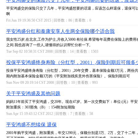
平安鸿盛交的保险只交了几年，平安鸿盛想要的话退，应该
平安鸿盛交的保险只交了几年，平安鸿盛想要的话退，应该怎么样退保，退保可
啊
Fri Jun 19 19:36:50 CST 2015 | 回答数：
86
| 查看数：
0
平安鸿盛分红和泰康安享人生两全保险哪个适合我
我女性25岁,在北京,工作为护士,月收入5000.有社保.希望每年花费在保险上的费用在25
之间.我也咨询了一些人,请懂得的认识帮忙分析一下,
Tue Sep 02 10:58:31 CST 2008 | 回答数：
14
| 查看数：
1503
投保平安鸿盛终身寿险（分红型，2001）,保险到期后可领多
投保平安鸿盛终身寿险（分红型，2001）,20年交费，基本保险金额3万元，两份
期内附加基本保险金额3万的《平安附加残疾意外伤害保险》。保险到期后可
Sun Nov 09 20:19:14 CST 2008 | 回答数：
10
| 查看数：
993
关于平安鸿盛及其他问题
妈妈11年前买了平安鸿盛，交20年。现在47岁。第一次交费如下：单位:(元）平安鸿
附加重疾：303豁免（B）：154附加短期险
Sun Apr 15 19:43:12 CST 2012 | 回答数：
7
| 查看数：
58
平安鸿盛不想续保 退保
2001年购平安鸿盛，附加重疾，年交1290元，保额分别是3万、2万，交了十二年