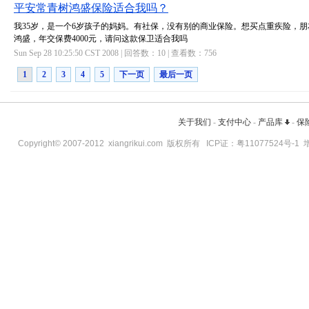
平安常青树鸿盛保险适合我吗？
我35岁，是一个6岁孩子的妈妈。有社保，没有别的商业保险。想买点重疾险，
鸿盛，年交保费4000元，请问这款保卫适合我吗
Sun Sep 28 10:25:50 CST 2008 | 回答数：
10
| 查看数：
756
1
2
3
4
5
下一页
最后一页
关于我们
-
支付中心
-
产品库
-
保
Copyright© 2007-2012
xiangrikui.com
版权所有 ICP证：
粤11077524号-1
增