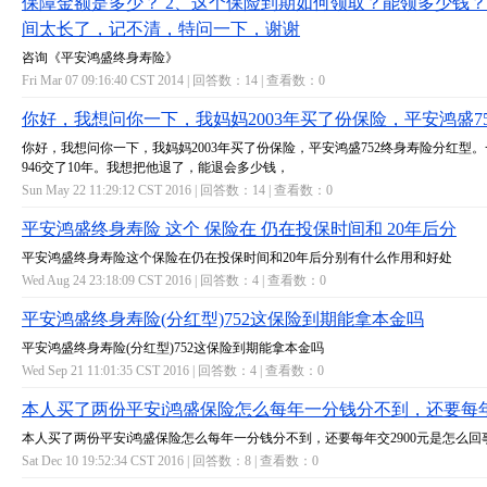
保障金额是多少？ 2、这个保险到期如何领取？能领多少钱？
间太长了，记不清，特问一下，谢谢
咨询《平安鸿盛终身寿险》
Fri Mar 07 09:16:40 CST 2014 | 回答数：
14
| 查看数：
0
你好，我想问你一下，我妈妈2003年买了份保险，平安鸿盛7
你好，我想问你一下，我妈妈2003年买了份保险，平安鸿盛752终身寿险分红型
946交了10年。我想把他退了，能退会多少钱，
Sun May 22 11:29:12 CST 2016 | 回答数：
14
| 查看数：
0
平安鸿盛终身寿险 这个 保险在 仍在投保时间和 20年后分
平安鸿盛终身寿险这个保险在仍在投保时间和20年后分别有什么作用和好处
Wed Aug 24 23:18:09 CST 2016 | 回答数：
4
| 查看数：
0
平安鸿盛终身寿险(分红型)752这保险到期能拿本金吗
平安鸿盛终身寿险(分红型)752这保险到期能拿本金吗
Wed Sep 21 11:01:35 CST 2016 | 回答数：
4
| 查看数：
0
本人买了两份平安i鸿盛保险怎么每年一分钱分不到，还要每
本人买了两份平安i鸿盛保险怎么每年一分钱分不到，还要每年交2900元是怎么回
Sat Dec 10 19:52:34 CST 2016 | 回答数：
8
| 查看数：
0