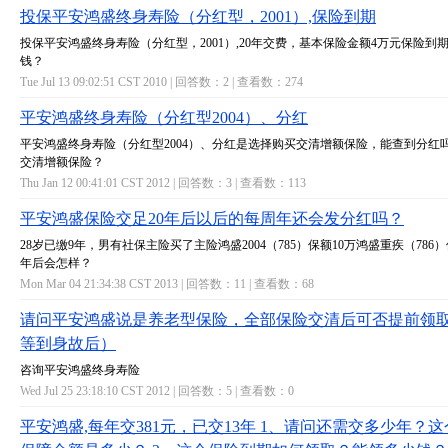
投保平安鸿盛终身寿险（分红型，2001）,保险到期
投保平安鸿盛终身寿险（分红型，2001）,20年交费，基本保险金额4万元保险到
钱？
Tue Jul 13 09:02:51 CST 2010 | 回答数：
2
| 查看数：
274
平安鸿盛终身寿险（分红型2004）、分红
平安鸿盛终身寿险（分红型2004）、分红是选择购买交清增额保险，能查到分红
交清增额保险？
Thu Jan 12 00:41:01 CST 2012 | 回答数：
3
| 查看数：
113
平安鸿盛保险交足20年后以后的每周年还会发分红吗？
28岁已缴9年，男有社保主险买了主险鸿盛2004（785）保额10万鸿盛重疾（786）保
年后会怎样？
Mon Mar 04 21:34:38 CST 2013 | 回答数：
11
| 查看数：
68
请问平安鸿盛说是养老型保险，全部保险交清后可否提前领
等到身故后）
咨询平安鸿盛终身寿险
Wed Jul 25 23:18:10 CST 2012 | 回答数：
5
| 查看数：
0
平安鸿盛,每年交381元，已交13年 1、请问还需交多少年？