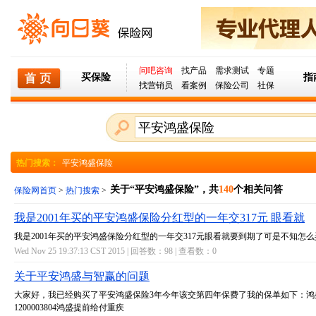
问吧咨询
找产品
需求测试
专题
买保险
指
找营销员
看案例
保险公司
社保
热门搜索：
平安鸿盛保险
关于“平安鸿盛保险”，共
140
个相关问答
保险网首页
>
热门搜索
>
我是2001年买的平安鸿盛保险分红型的一年交317元 眼看就
我是2001年买的平安鸿盛保险分红型的一年交317元眼看就要到期了可是不知怎么
Wed Nov 25 19:37:13 CST 2015 | 回答数：
98
| 查看数：
0
关于平安鸿盛与智赢的问题
大家好，我已经购买了平安鸿盛保险3年今年该交第四年保费了我的保单如下：鸿
1200003804鸿盛提前给付重疾