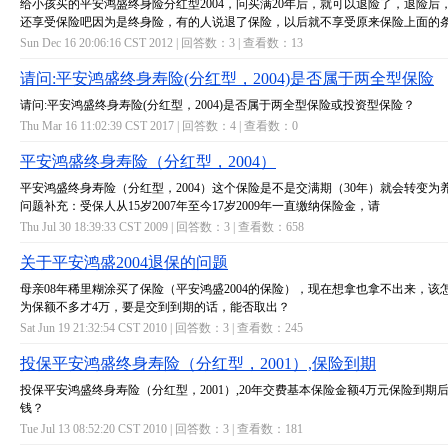
给小孩买的平安鸿盛终身险分红型2004，问买满20年后，就可以退险了，退险后
还享受保险吧因为是终身险，有的人说退了保险，以后就不享受原来保险上面的
Sun Dec 16 20:06:16 CST 2012 | 回答数：
3
| 查看数：
13
请问:平安鸿盛终身寿险(分红型，2004)是否属于两全型保险
请问:平安鸿盛终身寿险(分红型，2004)是否属于两全型保险或投资型保险？
Thu Mar 16 11:02:39 CST 2017 | 回答数：
4
| 查看数：
0
平安鸿盛终身寿险（分红型，2004）
平安鸿盛终身寿险（分红型，2004）这个保险是不是交满期（30年）就会转变为
问题补充：受保人从15岁2007年至今17岁2009年一直缴纳保险金，请
Thu Jul 30 18:39:33 CST 2009 | 回答数：
3
| 查看数：
658
关于平安鸿盛2004退保的问题
母亲08年稀里糊涂买了保险（平安鸿盛2004的保险），现在想拿也拿不出来，该
为保额不多才4万，要是交到到期的话，能否取出？
Sat Jun 19 21:32:54 CST 2010 | 回答数：
3
| 查看数：
245
投保平安鸿盛终身寿险（分红型，2001）,保险到期
投保平安鸿盛终身寿险（分红型，2001）,20年交费基本保险金额4万元保险到期
钱？
Tue Jul 13 08:52:20 CST 2010 | 回答数：
3
| 查看数：
181