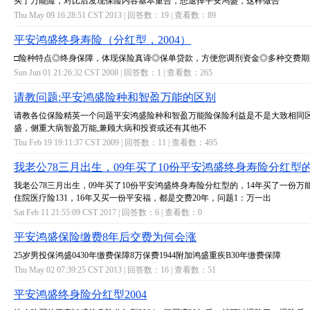
买了万能险，对比后发现保险内容基本重合，想退掉平安鸿盛，这样做合
Thu May 09 16:28:51 CST 2013 | 回答数：
19
| 查看数：
89
平安鸿盛终身寿险（分红型，2004）
□险种特点◎终身保障，体现保险真谛◎保单贷款，方便您调剂资金◎多种交费期
Sun Jun 01 21:26:32 CST 2008 | 回答数：
1
| 查看数：
265
请教问题:平安鸿盛险种和智盈万能的区别
请教各位保险精英一个问题平安鸿盛险种和智盈万能险保险利益是不是大致相同区
盛，侧重大病智盈万能,兼顾大病和投资或还有其他不
Thu Feb 19 19:11:37 CST 2009 | 回答数：
11
| 查看数：
495
我老公78三月出生，09年买了10份平安鸿盛终身寿险分红型
我老公78三月出生，09年买了10份平安鸿盛终身寿险分红型的，14年买了一份万
住院医疗险131，16年又买一份平安福，都是交费20年，问题1：万一出
Sat Feb 11 21:55:09 CST 2017 | 回答数：
6
| 查看数：
0
平安鸿盛保险缴费8年后交费为何会涨
25岁男投保鸿盛0430年缴费保障8万保费1944附加鸿盛重疾B30年缴费保障
Thu May 02 07:39:25 CST 2013 | 回答数：
16
| 查看数：
51
平安鸿盛终身险分红型2004