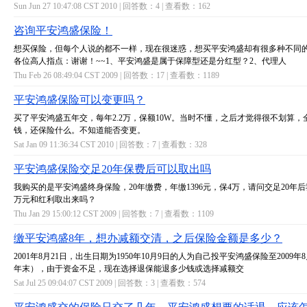
Sun Jun 27 10:47:08 CST 2010 | 回答数：
4
| 查看数：
162
咨询平安鸿盛保险！
想买保险，但每个人说的都不一样，现在很迷惑，想买平安鸿盛却有很多种不同
各位高人指点：谢谢！~~1、平安鸿盛是属于保障型还是分红型？2、代理人
Thu Feb 26 08:49:04 CST 2009 | 回答数：
17
| 查看数：
1189
平安鸿盛保险可以变更吗？
买了平安鸿盛五年交，每年2.2万，保额10W。当时不懂，之后才觉得很不划算，
钱，还保险什么。不知道能否变更。
Sat Jan 09 11:36:34 CST 2010 | 回答数：
7
| 查看数：
328
平安鸿盛保险交足20年保费后可以取出吗
我购买的是平安鸿盛终身保险，20年缴费，年缴1396元，保4万，请问交足20年后
万元和红利取出来吗？
Thu Jan 29 15:00:12 CST 2009 | 回答数：
7
| 查看数：
1109
缴平安鸿盛8年，想办减额交清，之后保险金额是多少？
2001年8月21日，出生日期为1950年10月9日的人为自己投平安鸿盛保险至2009年8
年末），由于资金不足，现在选择退保能退多少钱或选择减额交
Sat Jul 25 09:04:07 CST 2009 | 回答数：
3
| 查看数：
574