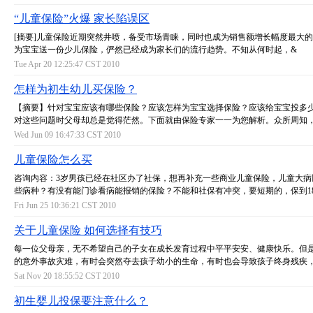
“儿童保险”火爆 家长陷误区
[摘要]儿童保险近期突然井喷，备受市场青睐，同时也成为销售额增长幅度最大
为宝宝送一份少儿保险，俨然已经成为家长们的流行趋势。不知从何时起，&
Tue Apr 20 12:25:47 CST 2010
怎样为初生幼儿买保险？
【摘要】针对宝宝应该有哪些保险？应该怎样为宝宝选择保险？应该给宝宝投多
对这些问题时父母却总是觉得茫然。下面就由保险专家一一为您解析。众所周知
Wed Jun 09 16:47:33 CST 2010
儿童保险怎么买
咨询内容：3岁男孩已经在社区办了社保，想再补充一些商业儿童保险，儿童大病
些病种？有没有能门诊看病能报销的保险？不能和社保有冲突，要短期的，保到1
Fri Jun 25 10:36:21 CST 2010
关于儿童保险 如何选择有技巧
每一位父母亲，无不希望自己的子女在成长发育过程中平平安安、健康快乐。但
的意外事故灾难，有时会突然夺去孩子幼小的生命，有时也会导致孩子终身残疾
Sat Nov 20 18:55:52 CST 2010
初生婴儿投保要注意什么？