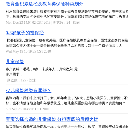
教育金积累途径及教育类保险种类划分
利用教育金保险来进行投资理财和为孩子做教育规划是非常有必要的。在中国目
下，教育的支出占据着生活的重要部分，而随着保险市场保障范围的拓广，教育
Mon Dec 23 14:04:02 CST 2013 | 浏览数：24 -
徐丽
0-3岁孩子的投保经
[摘要]我国儿童保险一般有意外险、医疗保险以及教育金保险，面对这么多的保
应该怎么样为孩子买一份合适他的保险呢？众所周知，对于一个孩子而言，无
Wed May 19 15:19:35 CST 2010
儿童保险
客户资料：毛毛，0岁，未成年人，月均收入0元
客户需求：
| 浏览数：125 -
刘沫
少儿保险种类有哪些？
咨询内容：我们来上海打工，女儿08年出生，2岁大，想给小孩买份儿童保险，
好，也不清楚保险金额和年缴费状况，给儿童买重疾险有哪些种类？费用如何？
Sun Sep 26 10:45:06 CST 2010
宝宝选择合适的儿童保险 分担家庭的后顾之忧
购买保险也像购买其他商品一样，未必要求一步到位。购买儿童保险应优先考虑