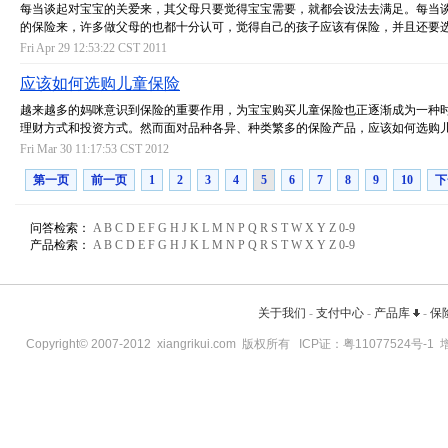
每当谈起对宝宝的关爱来，其父母只要觉得宝宝需要，就都会设法去满足。每当
的保险来，许多做父母的也都十分认可，觉得自己的孩子应该有保险，并且还要
Fri Apr 29 12:53:22 CST 2011
应该如何选购儿童保险
越来越多的妈咪意识到保险的重要作用，为宝宝购买儿童保险也正逐渐成为一种
理财方式和投资方式。然而面对品种各异、种类繁多的保险产品，应该如何选购
Fri Mar 30 11:17:53 CST 2012
第一页
前一页
1
2
3
4
5
6
7
8
9
10
下
问答检索：
A
B
C
D
E
F
G
H
J
K
L
M
N
P
Q
R
S
T
W
X
Y
Z
0-9
产品检索：
A
B
C
D
E
F
G
H
J
K
L
M
N
P
Q
R
S
T
W
X
Y
Z
0-9
关于我们
-
支付中心
-
产品库
-
保
Copyright© 2007-2012
xiangrikui.com
版权所有 ICP证：
粤11077524号-1
增