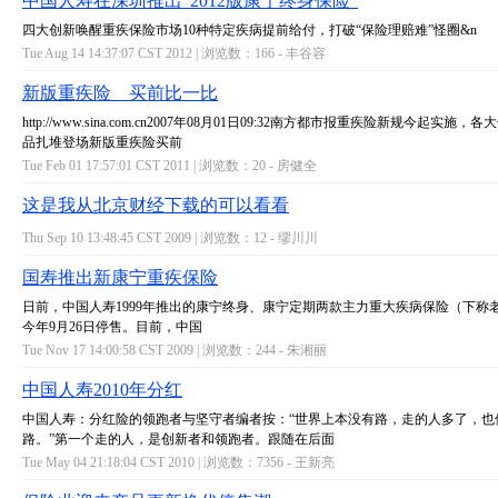
中国人寿在深圳推出"2012版康宁终身保险"
四大创新唤醒重疾保险市场10种特定疾病提前给付，打破“保险理赔难”怪圈&n
Tue Aug 14 14:37:07 CST 2012 | 浏览数：166 -
丰谷容
新版重疾险 买前比一比
http://www.sina.com.cn2007年08月01日09:32南方都市报重疾险新规今起实施
品扎堆登场新版重疾险买前
Tue Feb 01 17:57:01 CST 2011 | 浏览数：20 -
房健全
这是我从北京财经下载的可以看看
Thu Sep 10 13:48:45 CST 2009 | 浏览数：12 -
缪川川
国寿推出新康宁重疾保险
日前，中国人寿1999年推出的康宁终身、康宁定期两款主力重大疾病保险（下称老
今年9月26日停售。目前，中国
Tue Nov 17 14:00:58 CST 2009 | 浏览数：244 -
朱湘丽
中国人寿2010年分红
中国人寿：分红险的领跑者与坚守者编者按：“世界上本没有路，走的人多了，也
路。”第一个走的人，是创新者和领跑者。跟随在后面
Tue May 04 21:18:04 CST 2010 | 浏览数：7356 -
王新亮