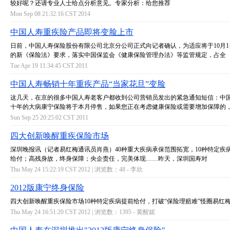
较好呢？还请专业人士给点分析意见。专家分析：给您推荐
Mon Sep 08 21:32:16 CST 2014
中国人寿重疾险产品即将变脸上市
日前，中国人寿保险股份有限公司北京分公司正式向记者确认，为适应将于10月
的新《保险法》要求，落实中国保监会《健康保险管理办法》等监管规定，占全
Tue Apr 19 11:34:45 CST 2011
中国人寿畅销十年重疾产品“当家花旦”变脸
这几天，在京的很多中国人寿老客户都收到公司营销员发出的紧急通知短信：中
十年的大病康宁保险将于本月停售，如果您正在考虑健康保险或需要增加保障的
Sun Sep 25 20:25:02 CST 2011
四大创新唤醒重疾保险市场
深圳晚报讯（记者易红梅通讯员肖燕）40种重大疾病承保范围拓宽，10种特定疾
给付；高残身故，终身保障；央企责任，完美体现……昨天，深圳国寿对
Thu May 24 15:22:19 CST 2012 | 浏览数：48 -
李欣
2012版康宁终身保险
四大创新唤醒重疾保险市场10种特定疾病提前给付，打破“保险理赔难”怪圈易红
Thu May 24 16:51:20 CST 2012 | 浏览数：1395 -
黄醒妮