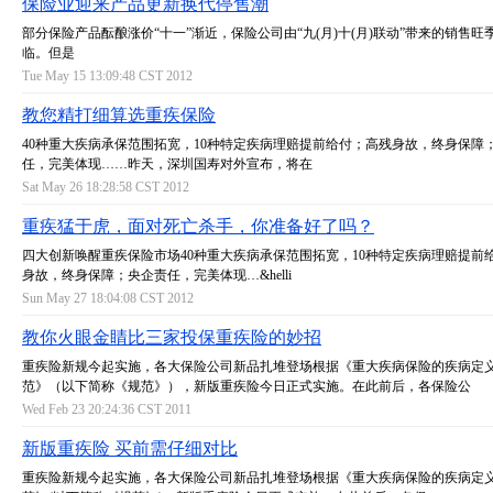
保险业迎来产品更新换代停售潮
部分保险产品酝酿涨价“十一”渐近，保险公司由“九(月)十(月)联动”带来的销售旺
临。但是
Tue May 15 13:09:48 CST 2012
教您精打细算选重疾保险
40种重大疾病承保范围拓宽，10种特定疾病理赔提前给付；高残身故，终身保障
任，完美体现……昨天，深圳国寿对外宣布，将在
Sat May 26 18:28:58 CST 2012
重疾猛于虎，面对死亡杀手，你准备好了吗？
四大创新唤醒重疾保险市场40种重大疾病承保范围拓宽，10种特定疾病理赔提前
身故，终身保障；央企责任，完美体现…&helli
Sun May 27 18:04:08 CST 2012
教你火眼金睛比三家投保重疾险的妙招
重疾险新规今起实施，各大保险公司新品扎堆登场根据《重大疾病保险的疾病定
范》（以下简称《规范》），新版重疾险今日正式实施。在此前后，各保险公
Wed Feb 23 20:24:36 CST 2011
新版重疾险 买前需仔细对比
重疾险新规今起实施，各大保险公司新品扎堆登场根据《重大疾病保险的疾病定