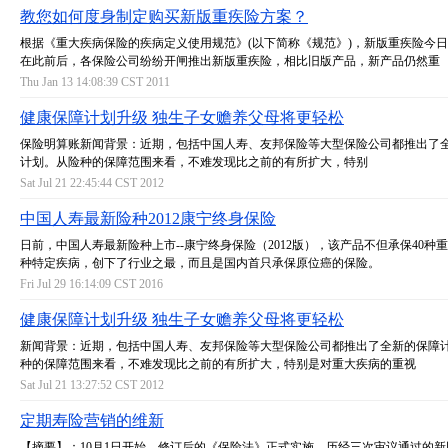
教您如何度身制定购买新版重疾险方案？
根据《重大疾病保险的疾病定义使用规范》(以下简称《规范》)，新版重疾险今
在此前后，各保险公司纷纷开闸推出新版重疾险，相比旧版产品，新产品仍然重
Thu Jan 13 14:08:39 CST 2011
健康保障计划升级 独生子女赡养父母将更轻松
保险明算账新闻背景：近期，包括中国人寿、友邦保险等大型保险公司都推出了
计划。从险种的保障范围来看，不难发现比之前的有所扩大，特别
Sat Jul 21 22:45:44 CST 2012
中国人寿最新险种2012康宁终身保险
日前，中国人寿最新险种上市--康宁终身保险（2012版），该产品不但承保40种重
种特定疾病，创下了行业之最，而且是国内首只承保原位癌的保险。
Fri Jul 29 16:14:09 CST 2016
健康保障计划升级 独生子女赡养父母将更轻松
新闻背景：近期，包括中国人寿、友邦保险等大型保险公司都推出了全新的保障
种的保障范围来看，不难发现比之前的有所扩大，特别是对重大疾病的重视
Sat Jul 21 13:27:52 CST 2012
定期寿险营销的维新
【摘要】：10月1日开始，修订后的《保险法》正式实施。历经三次审议通过的新