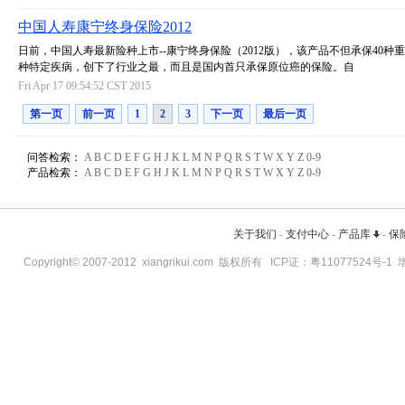
中国人寿康宁终身保险2012
日前，中国人寿最新险种上市--康宁终身保险（2012版），该产品不但承保40种重
种特定疾病，创下了行业之最，而且是国内首只承保原位癌的保险。自
Fri Apr 17 09:54:52 CST 2015
第一页
前一页
1
2
3
下一页
最后一页
问答检索：
A
B
C
D
E
F
G
H
J
K
L
M
N
P
Q
R
S
T
W
X
Y
Z
0-9
产品检索：
A
B
C
D
E
F
G
H
J
K
L
M
N
P
Q
R
S
T
W
X
Y
Z
0-9
关于我们
-
支付中心
-
产品库
-
保
Copyright© 2007-2012
xiangrikui.com
版权所有 ICP证：
粤11077524号-1
增