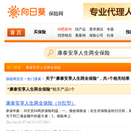
问吧咨询
找产品
需求测试
专题
买保险
指
找营销员
看案例
保险公司
社保
热门搜索：
康泰安享人生两全保险
关于“康泰安享人生两全保险”，共
4
个相关结果
保险网首页
>
热门搜索
>
“康泰安享人生两全保险”
相关产品
0
个
康泰安享人生两全保险（分红型）
承保年龄：30天至64周岁保险利益：一。身故保险金：在生存保险金给付日前，
为下列三项金额中的最大者：1。保险单上
Thu Jun 02 07:44:51 CST 2011