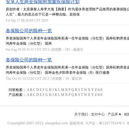
安享人生两全保险附加重疾保险计划
原创作者：太原康泰人寿李大海【摘要】作为退休养老理财产品推荐的泰康保险公
人生”，最大的卖点在于它是一种整合险。若投保
Fri Sep 17 06:26:04 CST 2010
各保险公司的险种一览
养老保险国寿个人养老年金保险国寿美满一生年金保险（分红型）国寿松鹤养老金
鸿寿年金保险（分红型）·国寿
Sat Aug 10 20:33:31 CST 2013 | 浏览数：281 -
戴遂生
各保险公司的险种一览
养老保险国寿个人养老年金保险国寿美满一生年金保险（分红型）国寿松鹤养老金
鸿寿年金保险（分红型）·国寿金色夕阳养老年金保险（B）医疗健康
Thu Oct 03 13:53:02 CST 2013 | 浏览数：59 -
黄红班
问答检索：
A
B
C
D
E
F
G
H
J
K
L
M
N
P
Q
R
S
T
W
X
Y
Z
0-9
产品检索：
A
B
C
D
E
F
G
H
J
K
L
M
N
P
Q
R
S
T
W
X
Y
Z
0-9
关于我们
-
支付中心
-
产品库
-
保
Copyright© 2007-2012
xiangrikui.com
版权所有 ICP证：
粤11077524号-1
增