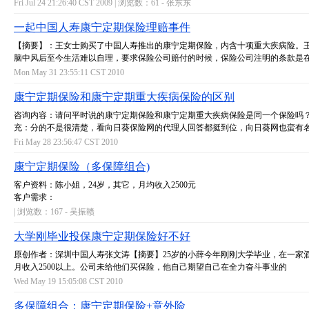
Fri Jul 24 21:26:40 CST 2009 | 浏览数：61 -
张东东
一起中国人寿康宁定期保险理赔事件
【摘要】：王女士购买了中国人寿推出的康宁定期保险，内含十项重大疾病险。
脑中风后至今生活难以自理，要求保险公司赔付的时候，保险公司注明的条款是在&
Mon May 31 23:55:11 CST 2010
康宁定期保险和康宁定期重大疾病保险的区别
咨询内容：请问平时说的康宁定期保险和康宁定期重大疾病保险是同一个保险吗
充：分的不是很清楚，看向日葵保险网的代理人回答都挺到位，向日葵网也蛮有
Fri May 28 23:56:47 CST 2010
康宁定期保险（多保障组合)
客户资料：陈小姐，24岁，其它，月均收入2500元
客户需求：
| 浏览数：167 -
吴振赣
大学刚毕业投保康宁定期保险好不好
原创作者：深圳中国人寿张文涛【摘要】25岁的小薛今年刚刚大学毕业，在一家
月收入2500以上。公司未给他们买保险，他自己期望自己在全力奋斗事业的
Wed May 19 15:05:08 CST 2010
多保障组合：康宁定期保险+意外险