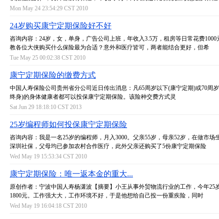
Mon May 24 23:54:29 CST 2010
24岁购买康宁定期保险好不好
咨询内容：24岁，女，单身，广告公司上班，年收入3.5万，租房等日常花费100
教各位大侠购买什么保险最为合适？意外和医疗皆可，两者能结合更好，但希
Tue May 25 00:02:38 CST 2010
康宁定期保险的缴费方式
中国人寿保险公司贵州省分公司近日传出消息：凡65周岁以下(康宁定期)或70周岁
终身)的身体健康者都可以投保康宁定期保险。该险种交费方式灵
Sat Jun 29 18:18:10 CST 2013
25岁编程师如何投保康宁定期保险
咨询内容：我是一名25岁的编程师，月入3000。父亲55岁，母亲52岁，在做市场
深圳社保，父母均已参加农村合作医疗，此外父亲还购买了5份康宁定期保险
Wed May 19 15:53:34 CST 2010
康宁定期保险：唯一返本金的重大...
原创作者：宁波中国人寿杨潇波【摘要】小王从事外贸物流行业的工作，今年25
1800元。工作强大大，工作环境不好，于是他想给自己投一份重疾险，同时
Wed May 19 16:04:18 CST 2010