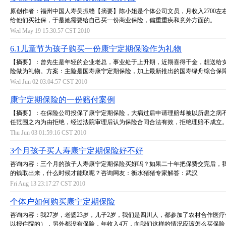
原创作者：福州中国人寿吴振赣【摘要】陈小姐是个体公司文员，月收入2700左
给他们买社保，于是她需要给自己买一份商业保险，偏重重疾和意外方面的。
Wed May 19 15:30:57 CST 2010
6.1儿童节为孩子购买一份康宁定期保险作为礼物
【摘要】：曾先生是年轻的企业老总，事业处于上升期，近期喜得千金，想送给
险做为礼物。方案：主险是国寿康宁定期保险，加上最新推出的国寿绿舟综合保
Wed Jun 02 03:04:57 CST 2010
康宁定期保险的一份赔付案例
【摘要】：在保险公司投保了康宁定期保险，大病过后申请理赔却被以所患之病
任范围之内为由拒绝，经过法院审理后认为保险合同合法有效，拒绝理赔不成立
Thu Jun 03 01:59:16 CST 2010
3个月孩子买人寿康宁定期保险好不好
咨询内容：三个月的孩子人寿康宁定期保险买好吗？如果二十年把保费交完后，
的钱取出来，什么时候才能取呢？咨询网友：衡水猪猪专家解答：武汉
Fri Aug 13 23:17:27 CST 2010
个体户如何购买康宁定期保险
咨询内容：我27岁，老婆23岁，儿子2岁，我们是四川人，都参加了农村合作医
以报住院的），另外都没有保险，年收入4万，向我们这样的情况应该怎么买保险