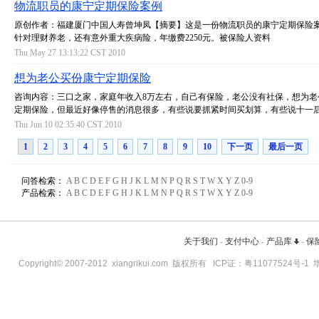
物流职员的康宁定期保险案例
原创作者：福建厦门中国人寿曾坤凤【摘要】这是一份物流职员的康宁定期保险
针对理财养老，还有意外重大疾病险，年缴费2250元。被保险人资料
Thu May 27 13:13:22 CST 2010
想为老公买份康宁定期保险
咨询内容：三口之家，家庭年收入8万左右，自己有保险，老公没有社保，想为老
定期保险，但最近好像停售的消息很多，有些说要抓紧时间买划算，有些说十一
Thu Jun 10 02:35:40 CST 2010
1
2
3
4
5
6
7
8
9
10
下一页
最后一页
问答检索：
A
B
C
D
E
F
G
H
J
K
L
M
N
P
Q
R
S
T
W
X
Y
Z
0-9
产品检索：
A
B
C
D
E
F
G
H
J
K
L
M
N
P
Q
R
S
T
W
X
Y
Z
0-9
关于我们
-
支付中心
-
产品库
-
保
Copyright© 2007-2012
xiangrikui.com
版权所有 ICP证：
粤11077524号-1
增