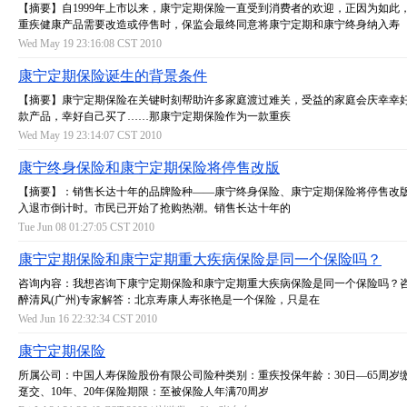
【摘要】自1999年上市以来，康宁定期保险一直受到消费者的欢迎，正因为如此，在
重疾健康产品需要改造或停售时，保监会最终同意将康宁定期和康宁终身纳入寿
Wed May 19 23:16:08 CST 2010
康宁定期保险诞生的背景条件
【摘要】康宁定期保险在关键时刻帮助许多家庭渡过难关，受益的家庭会庆幸幸
款产品，幸好自己买了……那康宁定期保险作为一款重疾
Wed May 19 23:14:07 CST 2010
康宁终身保险和康宁定期保险将停售改版
【摘要】：销售长达十年的品牌险种——康宁终身保险、康宁定期保险将停售改
入退市倒计时。市民已开始了抢购热潮。销售长达十年的
Tue Jun 08 01:27:05 CST 2010
康宁定期保险和康宁定期重大疾病保险是同一个保险吗？
咨询内容：我想咨询下康宁定期保险和康宁定期重大疾病保险是同一个保险吗？
醉清风(广州)专家解答：北京寿康人寿张艳是一个保险，只是在
Wed Jun 16 22:32:34 CST 2010
康宁定期保险
所属公司：中国人寿保险股份有限公司险种类别：重疾投保年龄：30日—65周岁
趸交、10年、20年保险期限：至被保险人年满70周岁