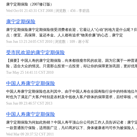
康宁定期保险（2007修订版）
Wed Oct 01 21:43:31 CST 2008 | 浏览数：456 -
李碧昌
康宁定期保险
康宁定期保险康宁定期保险很受消费者欢迎，它最让人“心动”的地方是什么呢？
点：便宜、高保障、返还本金。人人都有追求“物美价廉”的心态，康宁定
Sun Jun 13 21:24:05 CST 2010 | 浏览数：109 -
谢小军
受市民欢迎的康宁定期保险
【摘要】中国人寿的康宁定期保险，向来都很瘦市民的欢迎。因为它属于一种普
险，适合大众的情况。只需那么投资一点投资，却让你的保障更加巩固，更好优
Tue May 25 14:41:11 CST 2010
中国人寿康宁定期保险
中国人寿康宁定期保险也名列其中。由于中国人寿在全国寿险行业中的特殊地位
时也为了满足广大客户特别是农村及中低收入客户群体的保障需求，后经审核，
Sun Jun 09 23:46:57 CST 2013
中国人寿康宁定期保险
康宁定期保险为何如此热销？中国人寿平顶山分公司的工作人员告诉记者：康宁
一款普通医疗保险，适用面广泛，凡65周岁以下、身体健康者均可作为被保险人
Wed Mar 09 20:37:52 CST 2011