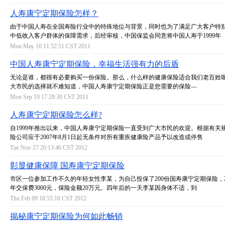
人寿康宁定期保险怎样？
由于中国人寿在全国寿险行业中的特殊地位与背景，同时也为了满足广大客户特
中低收入客户群体的保障需求，后经审核，中国保监会同意将中国人寿于1999年
Mon May 16 11:52:51 CST 2011
中国人寿康宁定期保险，幸福生活强有力的后盾
无论是谁，都很有必要购买一份保险。那么，什么样的健康保险适合我们老百姓
大市民的选择就不难知道，中国人寿康宁定期保险正是您需要的保险—
Mon Sep 19 17:28:30 CST 2011
人寿康宁定期保险怎么样?
自1999年推出以来，中国人寿康宁定期保险一直受到广大市民的欢迎。根据有关
险公司应于2007年8月1日起无条件对所有重疾健康险产品予以改造或停售
Tue Nov 27 20:13:46 CST 2012
彰显健康保障 国寿康宁定期保险
市区一位参加工作不久的年轻女性李某，为自己投保了200份国寿康宁定期保险，
年交保费3000元，保险金额20万元。四年后的一天李某因身体不适，到
Thu Feb 09 10:55:10 CST 2012
揭秘康宁定期保险为何如此畅销