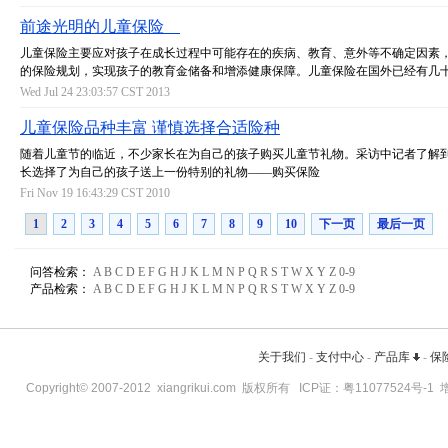
前途光明的儿童保险
儿童保险主要应对孩子在成长过程中可能存在的疾病、教育、意外等不确定因素
的保险规划，实现孩子的教育金储备和增添健康保障。儿童保险在国外已经有几
Wed Jul 24 23:03:57 CST 2013
儿童保险品种丰富 谨慎选择合适险种
随着儿童节的临近，不少家长在为自己的孩子购买儿童节礼物。采访中记者了解
长选择了为自己的孩子送上一份特别的礼物——购买保险
Fri Nov 19 16:43:29 CST 2010
1
2
3
4
5
6
7
8
9
10
下一页
最后一页
问答检索：
A
B
C
D
E
F
G
H
J
K
L
M
N
P
Q
R
S
T
W
X
Y
Z
0-9
产品检索：
A
B
C
D
E
F
G
H
J
K
L
M
N
P
Q
R
S
T
W
X
Y
Z
0-9
关于我们
-
支付中心
-
产品库
-
保
Copyright© 2007-2012
xiangrikui.com
版权所有 ICP证：
粤11077524号-1
增