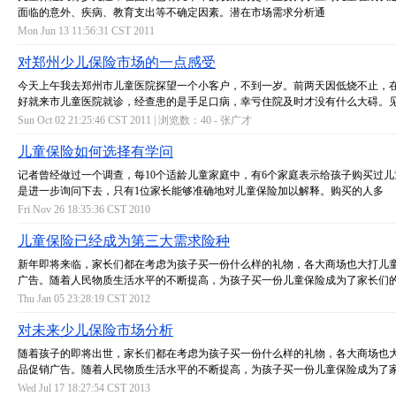
面临的意外、疾病、教育支出等不确定因素。潜在市场需求分析通
Mon Jun 13 11:56:31 CST 2011
对郑州少儿保险市场的一点感受
今天上午我去郑州市儿童医院探望一个小客户，不到一岁。前两天因低烧不止，
好就来市儿童医院就诊，经查患的是手足口病，幸亏住院及时才没有什么大碍。
Sun Oct 02 21:25:46 CST 2011 | 浏览数：40 -
张广才
儿童保险如何选择有学问
记者曾经做过一个调查，每10个适龄儿童家庭中，有6个家庭表示给孩子购买过
是进一步询问下去，只有1位家长能够准确地对儿童保险加以解释。购买的人多
Fri Nov 26 18:35:36 CST 2010
儿童保险已经成为第三大需求险种
新年即将来临，家长们都在考虑为孩子买一份什么样的礼物，各大商场也大打儿
广告。随着人民物质生活水平的不断提高，为孩子买一份儿童保险成为了家长们
Thu Jan 05 23:28:19 CST 2012
对未来少儿保险市场分析
随着孩子的即将出世，家长们都在考虑为孩子买一份什么样的礼物，各大商场也
品促销广告。随着人民物质生活水平的不断提高，为孩子买一份儿童保险成为了
Wed Jul 17 18:27:54 CST 2013