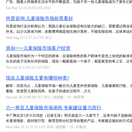
广告。随着人民物质生活水平的不断提高，为孩子买一份儿童保险成为了家长们
Sat May 12 15:26:26 CST 2012
尚普咨询:儿童保险市场前景看好
尚普咨询行业分析师认为，我国儿童社会保险还有比较大的缺口，需要通过商业
补充。以少儿医保为例，多数费用都是按比例计算的，不能实报实销，总体来说
Wed Aug 15 11:17:21 CST 2012
原创===儿童保险市场客户经营
儿童保险市场作为一个特定的群体，在保险销售的客户群体中是优上加优的标准
出生的孩子没有任何的保险，现在一般家庭就一个孩子，都是家里的掌上宝，父
Tue Oct 25 12:03:11 CST 2011
现在儿童保险主要有哪些种类?
解答：目前为止，儿童保险市场一般分为儿童意外伤害保险、儿童健康医疗险、
蓄险、投资型儿童险四类。在孩子的成长过程中，少儿
Sun Apr 28 22:08:30 CST 2013 | 浏览数：19 -
熊翠翠
六一将至儿童保险市场渐热 专家建议量力而行
中广网北京5月31日消息（记者王涛）明天就是六一儿童节了，近来为孩子选购
长逐渐增多。面对医疗型、教育型和分红型等纷繁的产品，专家建议最好的方式
Mon May 31 11:31:21 CST 2010 | 浏览数：29 -
付权全